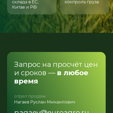
отдел продаж
Нагаев Руслан Микаилович
nagaev@euroagro.ru
+7 (968) 515 59 88
генеральный директор
Волошин Дмитрий Андреевич
voloshin@euroagro.ru
офис
Мукомольный проезд, д. 4Ас2
ООО «ЕвроАгро»
ИНН 7811746635
2026 год