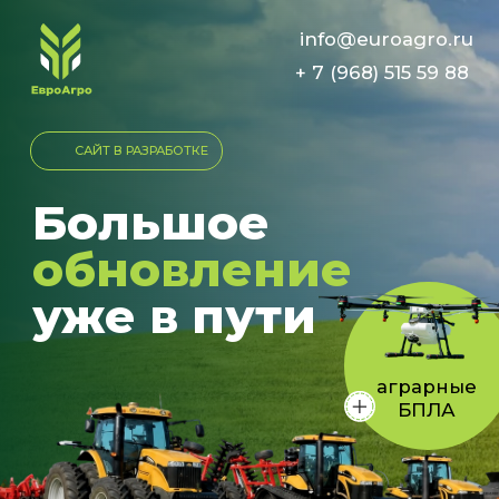
info@euroagro.ru
+ 7 (968) 515 59 88
САЙТ В РАЗРАБОТКЕ
Большое
обновление
уже в пути
аграрные
БПЛА
ЕвроАгро поставляет сельскохозяйственную
технику и запасные части из Европы, а также
аграрные БПЛА и комплектующие ведущих
мировых производителей.
Мы готовим новый сайт, чтобы рассказать