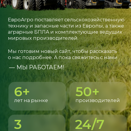
о нас подробнее. А пока свяжитесь с нами
— МЫ РАБОТАЕМ!
6+
50+
лет на рынке
производителей
3
24/7
склада в ЕС,
контроль груза
Китае и РФ
Запрос на просчёт цен
и сроков —
в любое
время